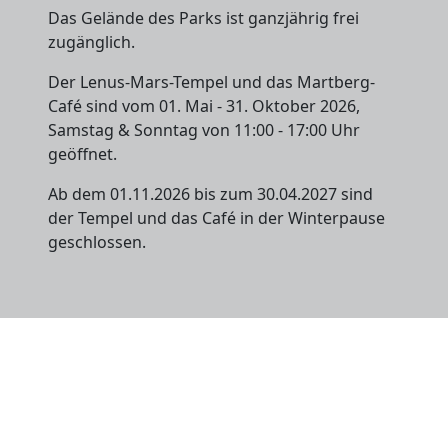
Das Gelände des Parks ist ganzjährig frei
zugänglich.
Der Lenus-Mars-Tempel und das Martberg-
Café sind vom 01. Mai - 31. Oktober 2026,
Samstag & Sonntag von 11:00 - 17:00 Uhr
geöffnet.
Ab dem 01.11.2026 bis zum 30.04.2027 sind
der Tempel und das Café in der Winterpause
geschlossen.
Kontakt
Förderverein Pommerner Martberg 1997 e.V.