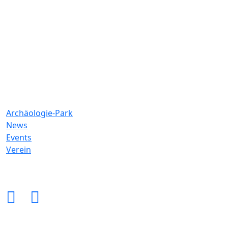
2. Vorsitzender
Peter Zenzen
0160 - 98478748
mail@martberg-pommern.de
Links
Archäologie-Park
News
Events
Verein
Folge uns auf