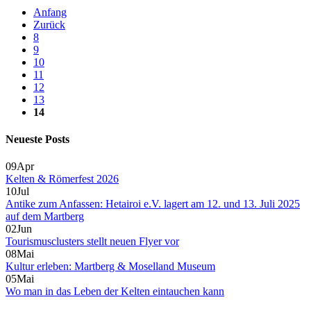
Anfang
Zurück
8
9
10
11
12
13
14
Neueste Posts
09
Apr
Kelten & Römerfest 2026
10
Jul
Antike zum Anfassen: Hetairoi e.V. lagert am 12. und 13. Juli 2025
auf dem Martberg
02
Jun
Tourismusclusters stellt neuen Flyer vor
08
Mai
Kultur erleben: Martberg & Moselland Museum
05
Mai
Wo man in das Leben der Kelten eintauchen kann