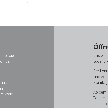
Öffn
über die
Das Gelä
ich dann
zugängli
Der Len
sind vom
ählen. In
Sonntag 
zum
Ab dem 0
 im Wald
Tempel u
 1
geschlo