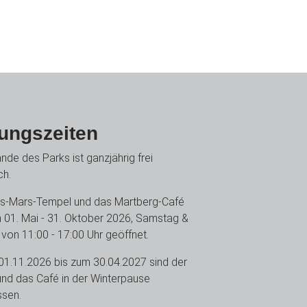
ungszeiten
nde des Parks ist ganzjährig frei
ch.
us-Mars-Tempel und das Martberg-Café
 01. Mai - 31. Oktober 2026, Samstag &
von 11:00 - 17:00 Uhr geöffnet.
1.11.2026 bis zum 30.04.2027 sind der
nd das Café in der Winterpause
ssen.